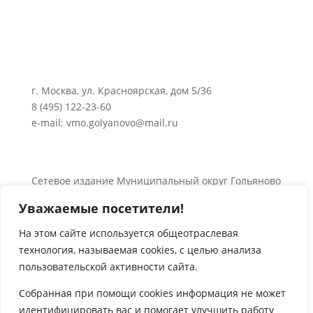
г. Москва, ул. Красноярская, дом 5/36
8 (495) 122-23-60
e-mail: vmo.golyanovo@mail.ru
Сетевое издание Муниципальный округ Гольяново
в городе Москве 0+
Уважаемые посетители!
Об использовании информации сайта.
© 2024 Все права защищены.
На этом сайте используется общеотраслевая
технология, называемая
cookies
, с целью анализа

пользовательской активности сайта.
Собранная при помощи
cookies
информация не может
идентифицировать вас и помогает улучшить работу