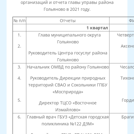
организаций и отчета главы управы района
Гольяново в 2021 году.
№ п/п
Отчеты
Ф
1 квартал
1.
Глава муниципального округа
Четверт
Гольяново
2.
Аксено
Руководитель Центра госуслуг района
Гольяново
3.
Начальник ОМВД по району Гольяново
Чесало
4.
Руководитель Дирекции природных
Тихоно
территорий СВАО и Сокольники ГПБУ
«Мосприрода»
5.
Горди
Директор ТЦСО «Восточное
Измайлово»
6.
Главный врач ГБУЗ «Детская городская
Браги
поликлиника №122 ДЗМ»