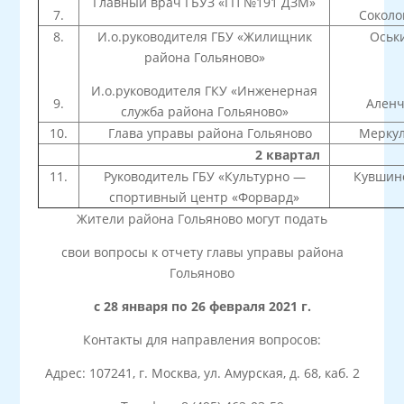
Главный врач ГБУЗ «ГП №191 ДЗМ»
7.
Соколо
8.
И.о.руководителя ГБУ «Жилищник
Оськин
района Гольяново»
И.о.руководителя ГКУ «Инженерная
9.
Аленчев
служба района Гольяново»
10.
Глава управы района Гольяново
Меркул
2 квартал
11.
Руководитель ГБУ «Культурно —
Кувшино
спортивный центр «Форвард»
Жители района Гольяново могут подать
свои вопросы к отчету главы управы района
Гольяново
с 28 января по 26 февраля 2021 г.
Контакты для направления вопросов:
Адрес: 107241, г. Москва, ул. Амурская, д. 68, каб. 2