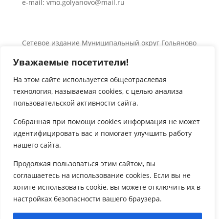
e-mail: vmo.golyanovo@mail.ru
Сетевое издание Муниципальный округ Гольяново
в городе Москве 0+
Уважаемые посетители!
Об использовании информации сайта.
© 2024 Все права защищены.
На этом сайте используется общеотраслевая
технология, называемая
cookies
, с целью анализа

пользовательской активности сайта.
Собранная при помощи
cookies
информация не может
идентифицировать вас и помогает улучшить работу
нашего сайта.

Продолжая пользоваться этим сайтом, вы
соглашаетесь на использование
cookies
. Если вы не
хотите использовать
cookie
, вы можете отключить их в
настройках безопасности вашего браузера.