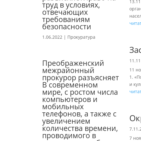
13.11
труд в условиях,
орга
отвечающих
насе
требованиям
чита
безопасности
1.06.2022
|
Прокуратура
За
11.11
Преображенский
межрайонный
11 но
прокурор разъясняет
1. «
В современном
и кул
мире, с ростом числа
чита
компьютеров и
мобильных
телефонов, а также с
Ок
увеличением
количества времени,
7.11.
проводимого в
7 но