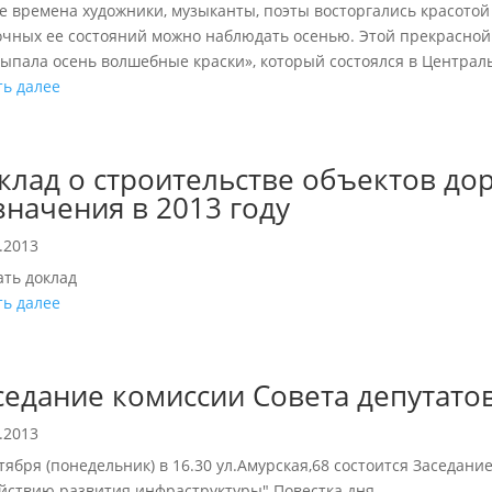
се времена художники, музыканты, поэты восторгались красото
очных ее состояний можно наблюдать осенью. Этой прекрасной
сыпала осень волшебные краски», который состоялся в Централь
ть далее
клад о строительстве объектов до
значения в 2013 году
.2013
ать доклад
ть далее
седание комиссии Совета депутато
.2013
тября (понедельник) в 16.30 ул.Амурская,68 состоится Заседани
йствию развития инфраструктуры" Повестка дня...