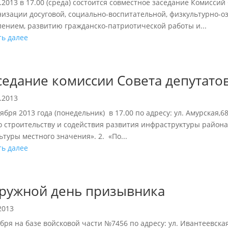
.2013 в 17.00 (среда) состоится совместное заседание Комиссий
низации досуговой, социально-воспитательной, физкультурно-о
лением, развитию гражданско-патриотической работы и...
ть далее
седание комиссии Совета депутато
.2013
ября 2013 года (понедельник) в 17.00 по адресу: ул. Амурская,
По строительству и содействия развития инфраструктуры район
ьтуры местного значения». 2. «По...
ть далее
ружной день призывника
2013
ября на базе войсковой части №7456 по адресу: ул. Ивантеевска