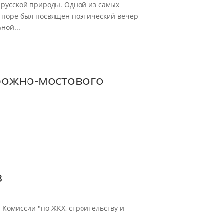
й русской природы. Одной из самых
 поре был посвящен поэтический вечер
ной...
рожно-мостового
в
е Комиссии "по ЖКХ, строительству и