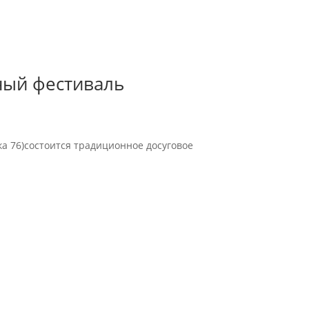
ный фестиваль
тека 76)состоится традиционное досуговое