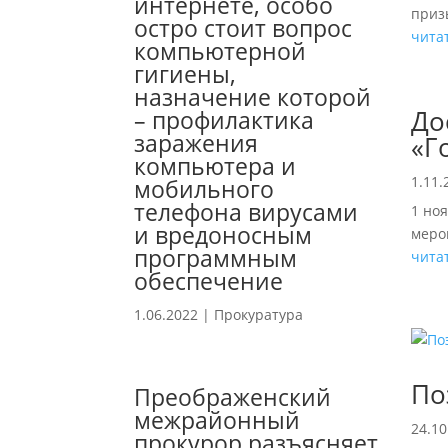
интернете, особо
приз
остро стоит вопрос
чита
компьютерной
гигиены,
назначение которой
До
– профилактика
заражения
«Г
компьютера и
1.11.
мобильного
телефона вирусами
1 ноя
и вредоносным
меро
программным
чита
обеспечение
1.06.2022
|
Прокуратура
По
Преображенский
межрайонный
24.10
прокурор разъясняет