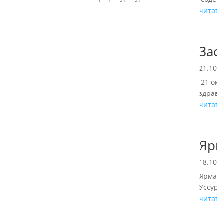
чита
За
21.10
21 о
здра
чита
Яр
18.10
Ярмар
Уссур
чита