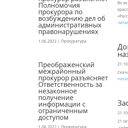
Во в
Полномочия
крас
прокурора по
«Рас
возбуждению дел об
чита
административных
правонарушениях
1.06.2022
|
Прокуратура
До
на
Преображенский
21.10
межрайонный
Скач
прокурор разъясняет
чита
Ответственность за
незаконное
получение
За
информации с
ограниченным
21.10
доступом
21 ок
1.06.2022
|
Прокуратура
соде