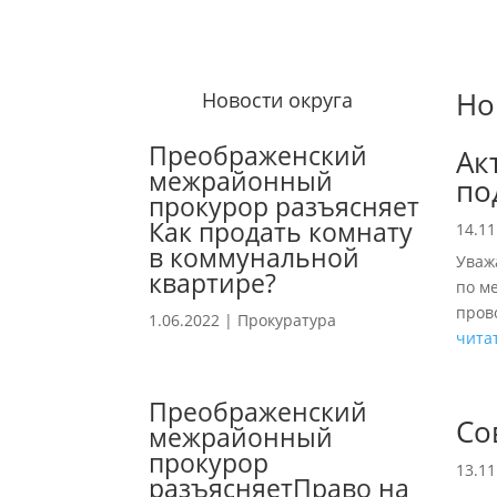
Но
Новости округа
Преображенский
Ак
межрайонный
по
прокурор разъясняет
Как продать комнату
14.11
в коммунальной
Уваж
квартире?
по м
пров
1.06.2022
|
Прокуратура
чита
Преображенский
Со
межрайонный
прокурор
13.11
разъясняетПраво на