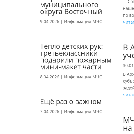
Сотр
муниципального
наше
округа Восточный
по в
9.04.2026
|
Информация МЧС
чита
Тепло детских рук:
В 
третьеклассники
уч
подарили пожарным
мини‑макет части
30.01
В Ар
8.04.2026
|
Информация МЧС
субъ
заде
чита
Ещё раз о важном
7.04.2026
|
Информация МЧС
МЧ
на