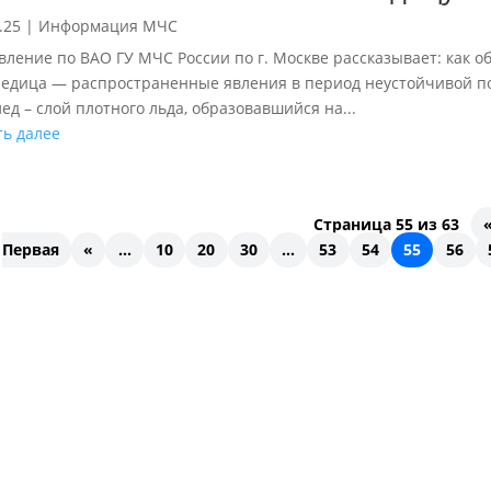
.25
|
Информация МЧС
вление по ВАО ГУ МЧС России по г. Москве рассказывает: как об
ледица — распространенные явления в период неустойчивой по
ед – слой плотного льда, образовавшийся на...
ть далее
Страница 55 из 63
Первая
«
...
10
20
30
...
53
54
55
56