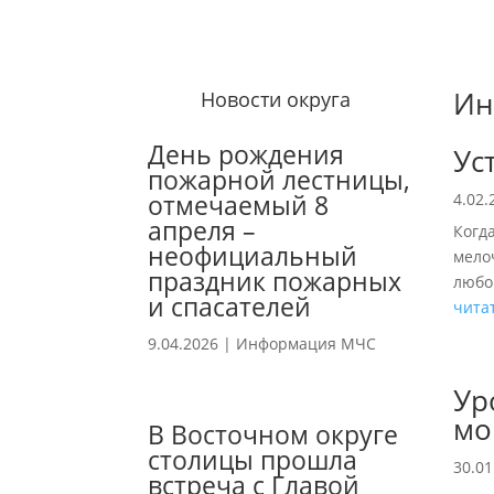
Ин
Новости округа
День рождения
Ус
пожарной лестницы,
отмечаемый 8
4.02.
апреля –
Когд
неофициальный
мело
праздник пожарных
любо
и спасателей
чита
9.04.2026
|
Информация МЧС
Ур
мо
В Восточном округе
столицы прошла
30.01
встреча с Главой