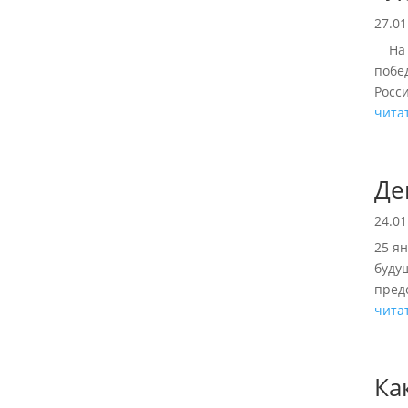
27.01
На д
побе
Росси
чита
Де
24.01
25 я
буду
пред
чита
Ка