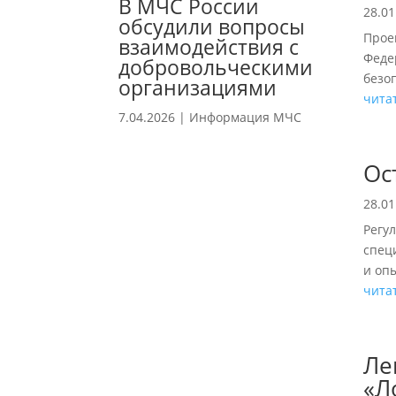
В МЧС России
28.01
обсудили вопросы
Прое
взаимодействия с
Феде
добровольческими
безо
организациями
чита
7.04.2026
|
Информация МЧС
Ос
28.01
Регу
спец
и оп
чита
Ле
«Л