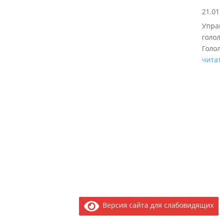
21.01
Упра
голо
Голол
чита
Версия сайта для слабовидящих