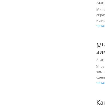
24.01
Мини
обра
и лик
чита
МЧ
зи
21.01
Упра
зимн
одева
чита
Ка