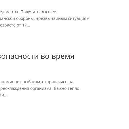
едомства. Получить высшее
жданской обороны, чрезвычайным ситуациям
зрасте от 17...
опасности во время
напоминает рыбакам, отправляясь на
ереохлаждения организма. Важно тепло
и....