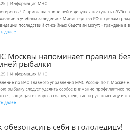
.25
|
Информация МЧС
стерство ЧС приглашает юношей и девушек поступать вВУЗы в
зование в учебных заведениях Министерства РФ по делам гра
видации последствий стихийных бедствий могут: • граждане в во
ть далее
С Москвы напоминает правила без
мней рыбалки
.25
|
Информация МЧС
вление по ВАО Главного управления МЧС России по г. Москве 
юю рыбалку следует уделить особое внимание профилактике п
ться, защищая от мороза голову, шею, кисти рук, поясницу и ног
ть далее
к обезопасить себя в гололедицу!