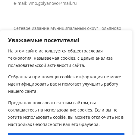
e-mail: vmo.golyanovo@mail.ru
Сетевое издание Муниципальный округ Гольяново
в городе Москве 0+
Уважаемые посетители!
Об использовании информации сайта.
© 2024 Все права защищены.
На этом сайте используется общеотраслевая
технология, называемая
cookies
, с целью анализа

пользовательской активности сайта.
Собранная при помощи
cookies
информация не может
идентифицировать вас и помогает улучшить работу
нашего сайта.

Продолжая пользоваться этим сайтом, вы
соглашаетесь на использование
cookies
. Если вы не
хотите использовать
cookie
, вы можете отключить их в
настройках безопасности вашего браузера.